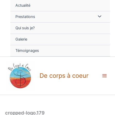
Aller
Actualité
au
contenu
Prestations
Qui suis je?
Galerie
Témoignages
De corps à coeur
cropped-logo.179